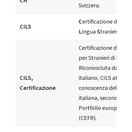
CH
Svizzera.
C
ertificazione di
I
tal
CILS
L
ingua
S
traniera.
Certificazione dell’Un
per Stranieri di Siena.
Riconosciuta dal gov
CILS,
italiano, CILS attesta 
Certificazione
conoscenza della lin
italiana, secondo il v
Portfolio europeo del
(CEFR).