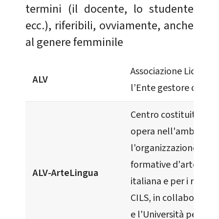
termini (il docente, lo studente
ecc.), riferibili, ovviamente, anche
al genere femminile
Associazione Liceo Ve
ALV
l’Ente gestore del Lic
Centro costituito nel
opera nell'ambito del
l'organizzazione di of
formative d'arte e cor
ALV-ArteLingua
italiana e per i relativ
CILS, in collaborazion
e l'Università per stra