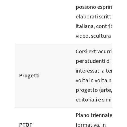
possono esprimersi 
elaborati scritti in li
italiana, contributi fo
video, scultura o pitt
Corsi extracurricolari 
per studenti di ogni c
interessati a temi trat
Progetti
volta in volta nello s
progetto (arte, proge
editoriali e simili).
Piano triennale offer
PTOF
formativa, in