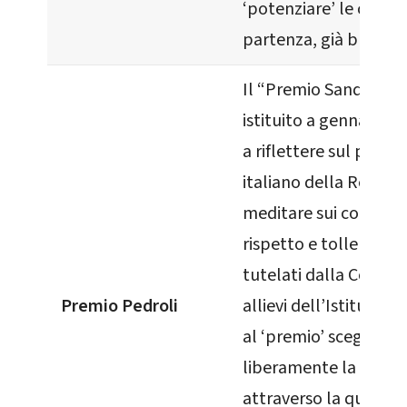
‘potenziare’ le conos
partenza, già buone.
Il “Premio Sandro Ped
istituito a gennaio 20
a riflettere sul period
italiano della Resiste
meditare sui concetti d
rispetto e tolleranza,
tutelati dalla Costitu
Premio Pedroli
allievi dell’Istituto 
al ‘premio’ scegliend
liberamente la forma
attraverso la quale c