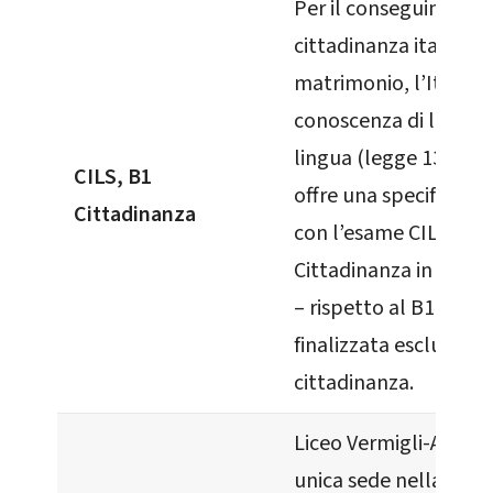
Per il conseguimento
cittadinanza italiana
matrimonio, l’Italia r
conoscenza di livello
lingua (legge 132/201
CILS, B1
offre una specifica ce
Cittadinanza
con l’esame CILS B1
Cittadinanza in forma
– rispetto al B1 Stan
finalizzata esclusiva
cittadinanza.
Liceo Vermigli-ArteLi
unica sede nella Sviz