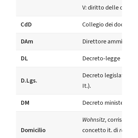
V: diritto delle obblig
CdD
Collegio dei docenti.
DAm
Direttore amministrat
DL
Decreto-legge (art. 77 
Decreto legislativo (a
D.Lgs.
It.).
DM
Decreto ministeriale, 
Wohnsitz
, corrispond
Domicilio
concetto it. di
reside