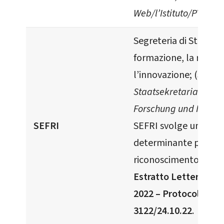
Web/l’Istituto/PTOF
.
Segreteria di Stato pe
formazione, la ricerca
l’innovazione; (
SBFI –
Staatsekretariat für B
Forschung und Innova
SEFRI
SEFRI svolge un ruol
determinante per il
riconoscimento dei d
Estratto Lettera SEFR
2022 – Protocollo N.
3122/24.10.22
.