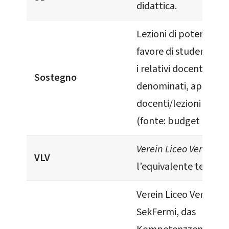
didattica.
Lezioni di potenziam
favore di studenti con
i relativi docenti (o l
Sostegno
denominati, appunto
docenti/lezioni di so
(fonte: budget 2022).
Verein Liceo Vermigli
,
VLV
l’equivalente tedesco 
Verein Liceo Vermigli 
SekFermi, das