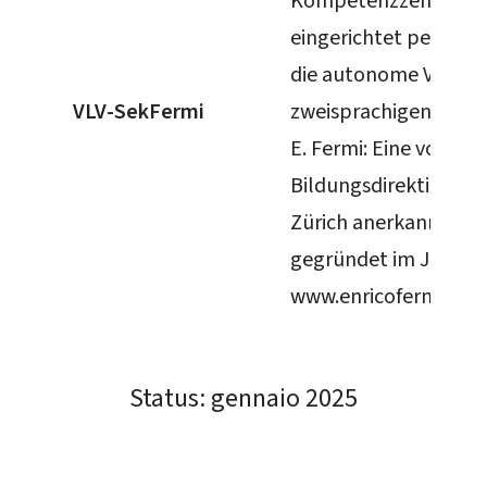
Kompetenzzentrum
eingerichtet per 1.09.
die autonome Verwal
VLV-SekFermi
zweisprachigen Seku
E. Fermi: Eine von der
Bildungsdirektion de
Zürich anerkannte Sc
gegründet im Jh. 197
www.enricofermi.ch
Status: gennaio 2025