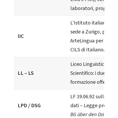
laboratori, progetti, 
L’Istituto italiano di 
sede a Zurigo, partner
IIC
ArteLingua per i corsi
CILS di Italiano.
Liceo Linguistico – Li
LL – LS
Scientifico: i due indiri
formazione offerti dal
LF 19.06.92 sulla pro
LPD / DSG
dati – Legge protezio
BG über den Datensch