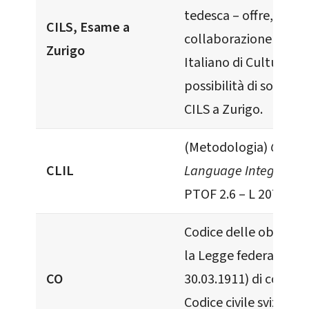
tedesca – offre, in
CILS, Esame a
collaborazione con l’
Zurigo
Italiano di Cultura di 
possibilità di sostene
CILS a Zurigo.
(Metodologia)
Conten
CLIL
Language Integrated
PTOF 2.6 – L 207/2015
Codice delle obbligazi
la Legge federale (de
CO
30.03.1911) di compl
Codice civile svizzero 