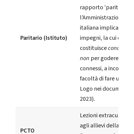
rapporto ‘paritario’ 
l’Amministrazione sta
italiana implica una se
Paritario (Istituto)
impegni, la cui osser
costituisce
conditio s
non
per godere dei be
connessi, a incominci
facoltà di fare uso de
Logo nei documenti 
2023).
Lezioni extracurricula
agli allievi della IV cl
PCTO