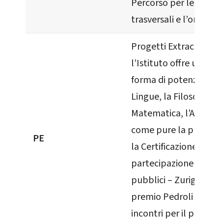
Percorso per le com
trasversali e l’orient
Progetti Extracurricul
l’Istituto offre una ser
forma di potenziamen
Lingue, la Filosofia, l
Matematica, l’Arte, l
come pure la prepara
PE
la Certificazione lingu
partecipazione a Eve
pubblici – Zurigo in I
premio Pedroli ecc. 
incontri per il poten