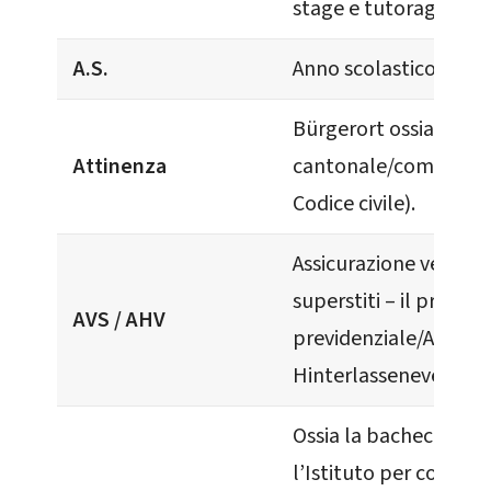
stage e tutoraggio.
A.S.
Anno scolastico.
Bürgerort ossia la ci
Attinenza
cantonale/comunale (
Codice civile).
Assicurazione vecchia
superstiti – il primo p
AVS / AHV
previdenziale/AHV Al
Hinterlasseneversich
Ossia la bacheca fisic
l’Istituto per comuni