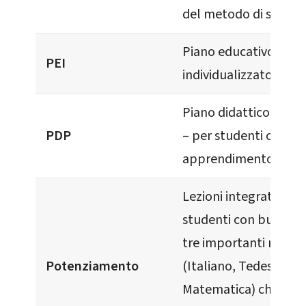
del metodo di studio.
Piano educativo
PEI
individualizzato.
Piano didattico perso
PDP
– per studenti con diff
apprendimento, PTOF
Lezioni integrative im
studenti con buone c
tre importanti mater
Potenziamento
(Italiano, Tedesco e
Matematica) che int