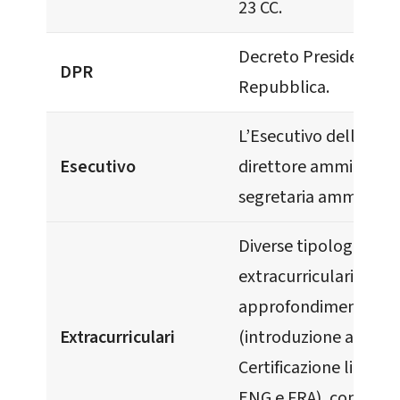
23 CC.
Decreto Presidente d
DPR
Repubblica.
L’Esecutivo dell’ALV: 
Esecutivo
direttore amministrat
segretaria amministra
Diverse tipologie di o
extracurriculari:
approfondimento,
Extracurriculari
(introduzione alla)
Certificazione linguis
ENG e FRA), conferen