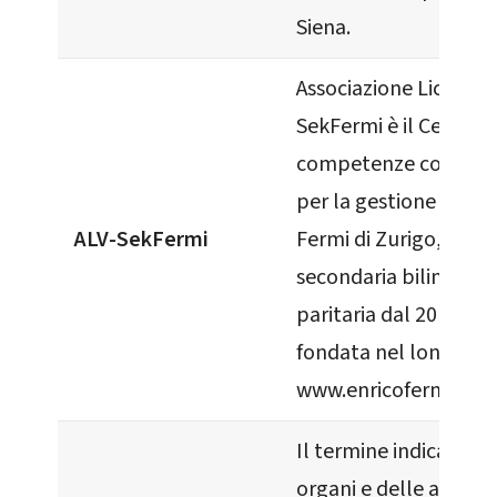
Siena.
Associazione Liceo Ve
SekFermi è il Centro d
competenze costituit
per la gestione della
ALV-SekFermi
Fermi di Zurigo, Scuo
secondaria bilingue d
paritaria dal 2012 (D.I
fondata nel lontano 
www.enricofermi.ch
Il termine indica l'in
organi e delle attività