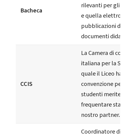
rilevanti per gli utent
Bacheca
e quella elettronica p
pubblicazioni di fon
documenti didattici.
La Camera di commer
italiana per la Svizzer
quale il Liceo ha una
CCIS
convenzione per cons
studenti meritevoli di
frequentare stage pre
nostro partner.
Coordinatore didatti