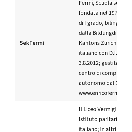
Fermi, Scuola second
fondata nel 1977, ogg
di I grado, bilingue, 
dalla Bildungdirektio
SekFermi
Kantons Zürich e dall
italiano con D.I. 4173
3.8.2012; gestita da A
centro di competenz
autonomo dal 1.9.202
www.enricofermi.ch
Il Liceo Vermigli cost
Istituto paritario di di
italiano; in altri termin