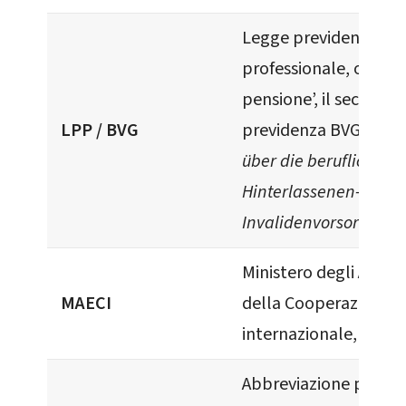
Legge previdenza
professionale, o ‘Cas
pensione’, il secondo 
LPP / BVG
previdenza BVG:
Bund
über die berufliche Alt
Hinterlassenen- und
Invalidenvorsorge
.
Ministero degli Affari 
MAECI
della Cooperazione
internazionale, Italia.
Abbreviazione per la 