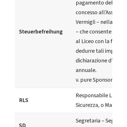
pagamento delle im
concesso all’Associaz
Vermigli – nella prim
Steuerbefreihung
– che consente di far
al Liceo con la facoltà
dedurre tali importi n
dichiarazione d’impo
annuale.
v. pure Sponsorizzazi
Responsabile Logisti
RLS
Sicurezza, o Mandato
Segretaria – Segreter
SD