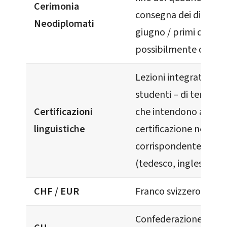
Cerimonia
consegna dei diplomi,
Neodiplomati
giugno / primi di lugli
possibilmente di sab
Lezioni integrative e
studenti – di terza e 
Certificazioni
che intendono acquis
linguistiche
certificazione nella
corrispondente lingu
(tedesco, inglese o fr
CHF / EUR
Franco svizzero / Euro
Confederazione Svizze