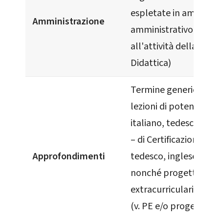
espletate in ambito
Amministrazione
amministrativo, in pa
all'attività della didat
Didattica)
Termine generico ine
lezioni di potenziame
italiano, tedesco e 
– di Certificazione ling
Approfondimenti
tedesco, inglese e fr
nonché progetti
extracurriculari di va
(v. PE e/o progetti) 