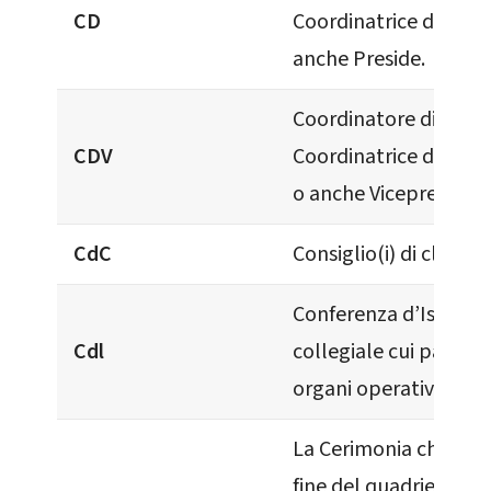
CD
Coordinatrice didatti
anche Preside.
Coordinatore didattic
CDV
Coordinatrice didattic
o anche Vicepreside.
CdC
Consiglio(i) di classe.
Conferenza d’Istitut
Cdl
collegiale cui parteci
organi operativi dell’I
La Cerimonia che si ti
fine del quadriennio, 